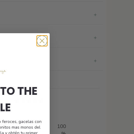
TO THE
5
LE
/ 5
1 review
o feroces, gacelas con
100
monitos mas monos del
la y obtén tu primer
%