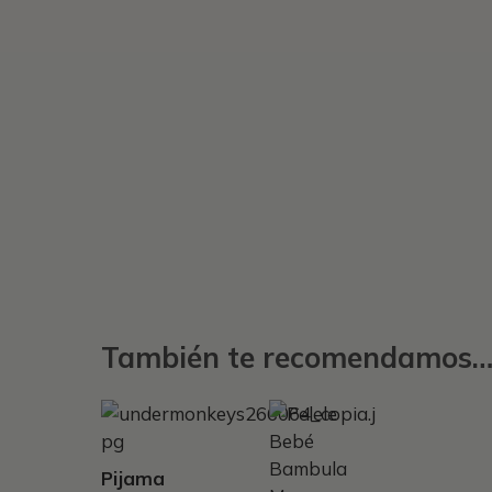
También te recomendamos
Este
producto
tiene
Pijama