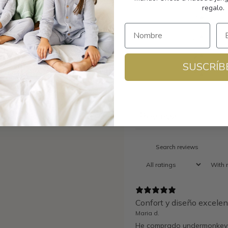
regalo.
4
3
2
SUSCRÍB
1
Reviews
1
With 
Confort y diseño excele
Maria d.
He comprado undermonkeys 