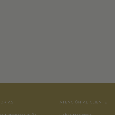
GORIAS
ATENCIÓN AL CLIENTE
s Exteriores Niño
Sobre Nosotros