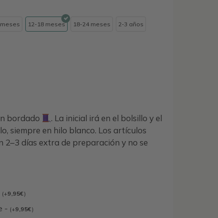
 meses
12-18 meses
18-24 meses
2-3 años
con bordado
. La inicial irá en el bolsillo y el
o, siempre en hilo blanco. Los artículos
 2–3 días extra de preparación y no se
-
(
+
9,95
€
)
e -
(
+
9,95
€
)