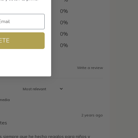
0
%
0
%
0
%
ETE
0
%
Write a review
media
2 years ago
ntes
siempre que he hecho regalos para niños y