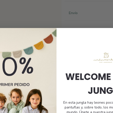
Envío
Tamaño y ajuste
Composición y cuidados
Customer reviews
WELCOME 
JUNG
En esta jungla hay leones poc
pantuflas y, sobre todo, los 
5
mundo. Únete a nuestra jung