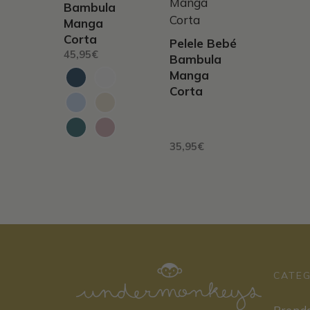
múltiples
Bambula
variantes.
Manga
Las
Corta
Pelele Bebé
opciones
45,95
€
Bambula
se
Manga
pueden
Corta
elegir
en
la
35,95
€
página
de
producto
CATE
Prenda