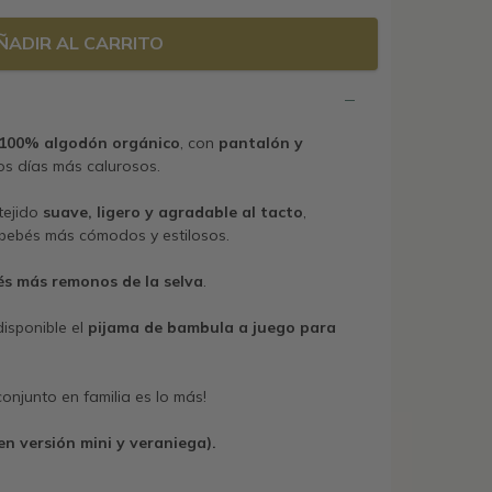
ÑADIR AL CARRITO
 100% algodón orgánico
, con
pantalón y
los días más calurosos.
 tejido
suave, ligero y agradable al tacto
,
 bebés más cómodos y estilosos.
bés más remonos de la selva
.
disponible el
pijama de bambula a juego para
!
conjunto en familia es lo más!
en versión mini y veraniega).