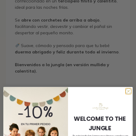
confeccionado en un
terciopelo finito y calentito
,
ideal para las noches frías.
Se
abre con corchetes de arriba a abajo
,
facilitando vestir, desvestir y cambiar el pañal sin
despertar al pequeño monito.
Suave, cómodo y pensado para que tu bebé
duerma abrigado y feliz durante todo el invierno
.
Bienvenidos a la jungla (en versión mullida y
calentita).
Envío
WELCOME TO THE
Tamaño y ajuste
JUNGLE
En esta jungla hay leones poco feroces, gacelas con