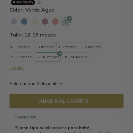
Color: Verde Agua
Talla: 12-18 meses
0-1 meses
1-3 meses
3-6 meses
6-9 meses
9-12 meses
12-18 meses
18-24 meses
Limpiar
Solo quedan 2 disponibles
AÑADIR AL CARRITO
Descripción
Pijama tipo pelele entero para bebé
,