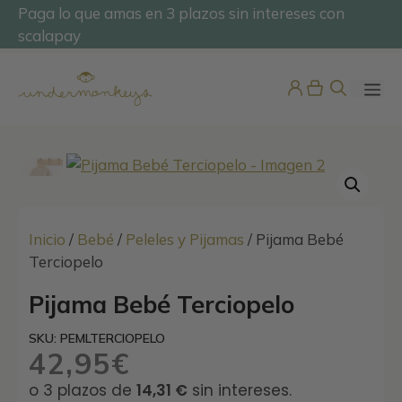
Saltar
Paga lo que amas en 3 plazos sin intereses con
@undermonkeyskids
al
scalapay
contenido
ME
Inicio
/
Bebé
/
Peleles y Pijamas
/ Pijama Bebé
Terciopelo
Pijama Bebé Terciopelo
Top Baño Niña Raya Multicolor
25,95
€
SKU: PEMLTERCIOPELO
+
ADD
42,95
€