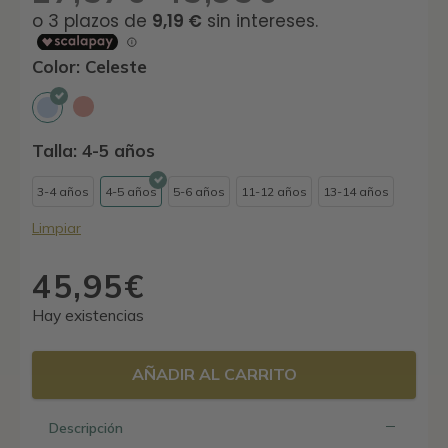
de
precios:
desde
Color: Celeste
27,57€
hasta
45,95€
Talla: 4-5 años
3-4 años
4-5 años
5-6 años
11-12 años
13-14 años
Limpiar
45,95
€
Hay existencias
AÑADIR AL CARRITO
Descripción