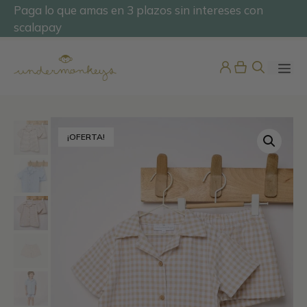
Saltar
Paga lo que amas en 3 plazos sin intereses con
@undermonkeyskids
al
scalapay
contenido
ME
¡OFERTA!
Pijama Mujer Bambula Manga
Corta y Pantalón Largo
65,95
€
+
ADD