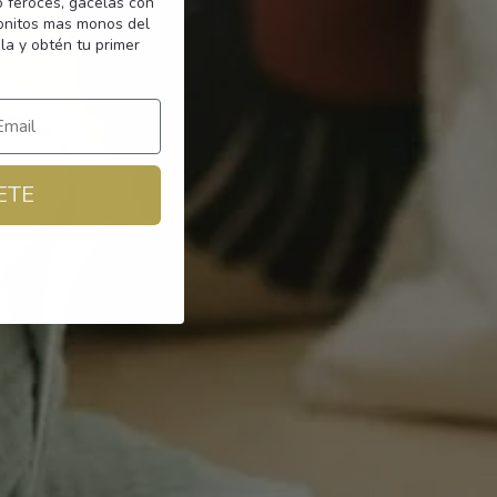
o feroces, gacelas con
monitos mas monos del
la y obtén tu primer
ETE