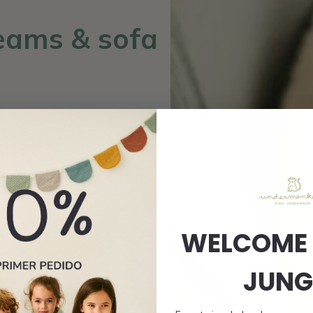
eams & sofa
WELCOME 
JUNG