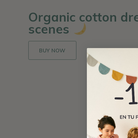
Organic cotton dr
scenes
BUY NOW