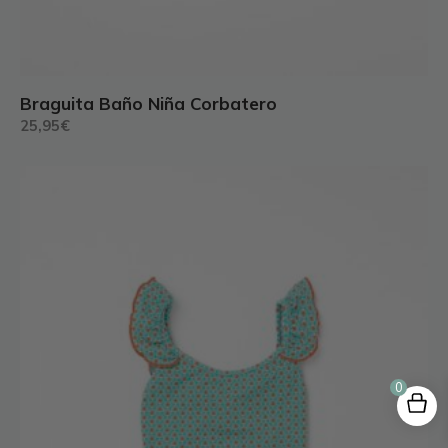
Braguita Baño Niña Corbatero
25,95
€
Este
producto
tiene
múltiples
variantes.
Las
opciones
se
pueden
0
elegir
en