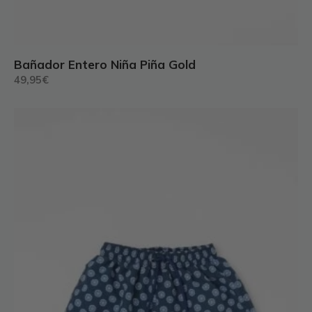
Bañador Entero Niña Piña Gold
49,95
€
Este
producto
tiene
múltiples
variantes.
Las
opciones
se
pueden
elegir
en
la