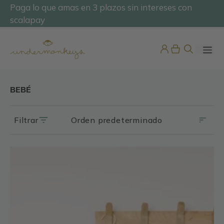
Saltar
Paga lo que amas en 3 plazos sin intereses con
@undermonkeyskids
al
scalapay
contenido
ME
BEBÉ
Filtrar
Este
producto
Gorro Punto Inglés con Vuelta
tiene
15,92
€
múltiples
+
ADD
variantes.
Las