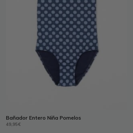
elegir
en
la
página
de
producto
Bañador Entero Niña Pomelos
49,95
€