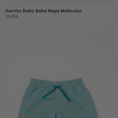
Gorrito Baño Bebé Raya Multicolor
29,95
€
Este
producto
tiene
múltiples
variantes.
Las
opciones
se
pueden
elegir
en
la
página
de