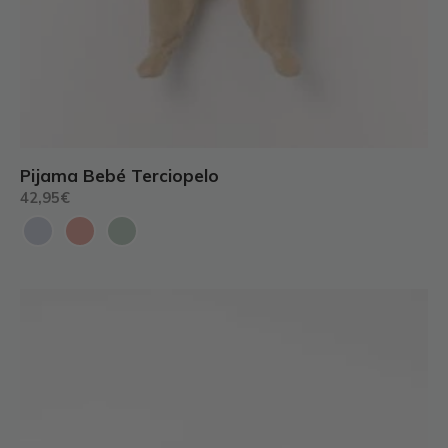
Pijama Bebé Terciopelo
42,95
€
Este
producto
tiene
múltiples
variantes.
Las