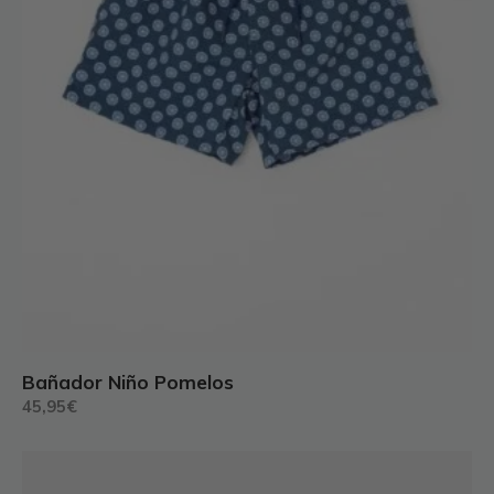
página
de
producto
Bañador Niño Pomelos
45,95
€
Este
producto