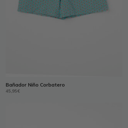
producto
Bañador Niño Corbatero
45,95
€
Este
producto
tiene
múltiples