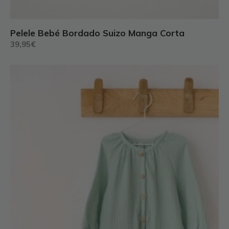
Pelele Bebé Bordado Suizo Manga Corta
39,95
€
Este
producto
tiene
múltiples
variantes.
Las
opciones
se
pueden
elegir
en
la
página