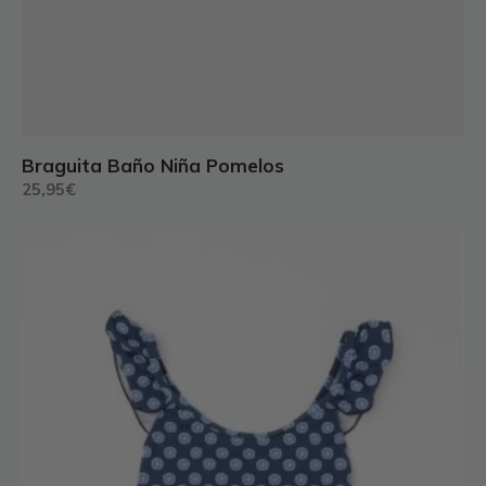
Braguita Baño Niña Pomelos
25,95
€
Este
producto
tiene
múltiples
variantes.
Las
opciones
se
pueden