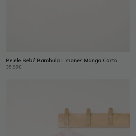
Pelele Bebé Bambula Limones Manga Corta
35,95
€
Este
producto
tiene
múltiples
variantes.
Las
opciones
se