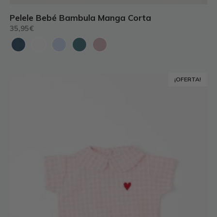
Pelele Bebé Bambula Manga Corta
35,95
€
Este
¡OFERTA!
producto
tiene
múltiples
variantes.
Las
opciones
se
pueden
elegir
en
la