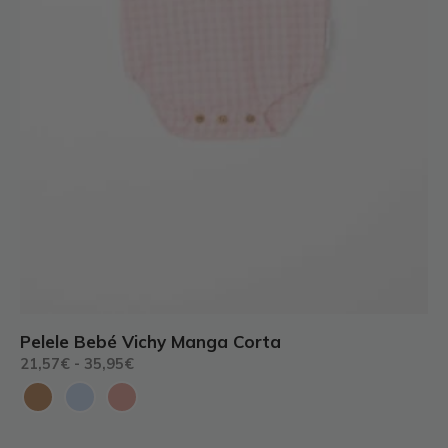
página
de
producto
Pelele Bebé Vichy Manga Corta
Rango
21,57
€
-
35,95
€
de
precios:
desde
21,57€