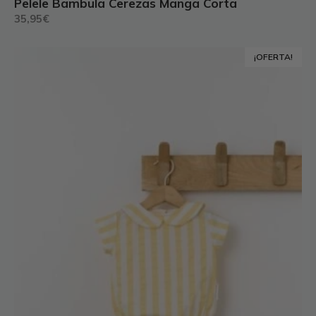
Pelele Bambula Cerezas Manga Corta
35,95
€
Este
¡OFERTA!
producto
tiene
múltiples
variantes.
Las
opciones
se
pueden
elegir
en
la
página
de
producto