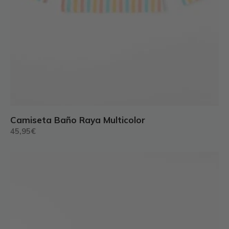
Camiseta Baño Raya Multicolor
45,95
€
Este
producto
tiene
múltiples
variantes.
Las