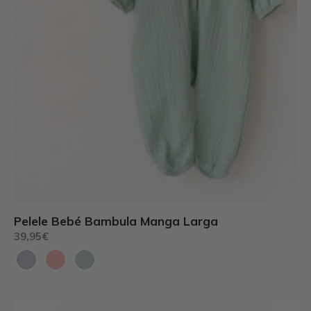
de
producto
Pelele Bebé Bambula Manga Larga
39,95
€
Este