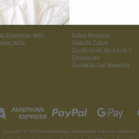
GORIAS
ATENCIÓN AL CLIENTE
s Exteriores Niño
Sobre Nosotros
wear Niña
Guia De Tallas
Condiciones De Envío Y
Devolución
Contacta Con Nosotros
Copyright © 2026 Undermonkeys. Reservados todos los derechos