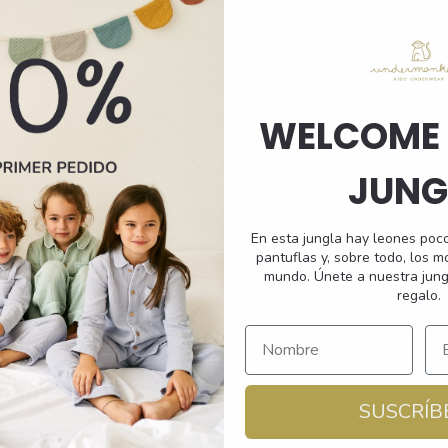
se
pueden
elegir
en
WELCOME 
la
página
de
JUNG
to
producto
En esta jungla hay leones poc
pantuflas y, sobre todo, los 
Gafas de Sol Easton 5-12
mundo. Únete a nuestra jung
de Sol Casey 3-8
regalo.
35,95
€
SUSCRÍB