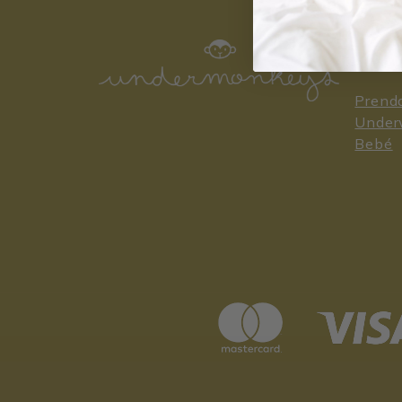
CATE
Prenda
Under
Bebé