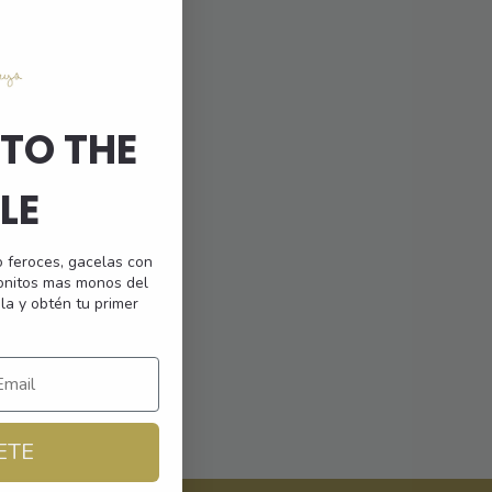
TO THE
LE
o feroces, gacelas con
monitos mas monos del
la y obtén tu primer
ETE