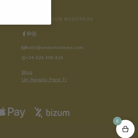
CONTACTA CON NOSOTROS
hello@undermonkeys.com
+34 624 406 424
Blog
Un Regalo Para Ti
0