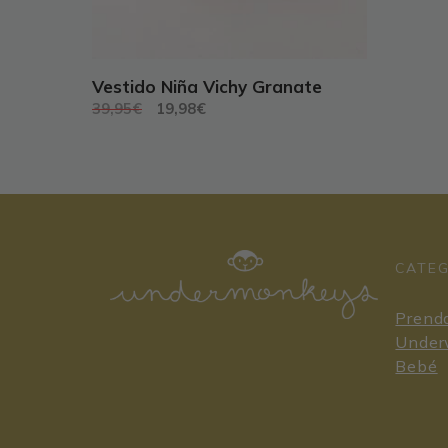
producto
Vestido Niña Vichy Granate
El
El
39,95
€
19,98
€
precio
precio
original
actual
era:
es:
39,95€.
19,98€.
CATE
Prenda
Under
Bebé