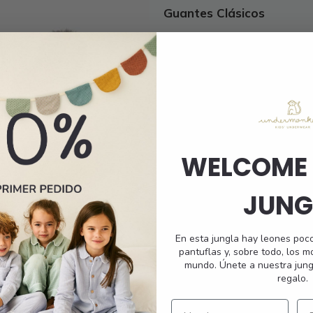
to
producto
Guantes Clásicos
tiene
es
múltiples
s.
variantes.
Las
s
opciones
se
pueden
elegir
WELCOME 
en
la
página
JUNG
de
to
producto
En esta jungla hay leones poc
pantuflas y, sobre todo, los 
mundo. Únete a nuestra jung
regalo.
Canalé Doble Vuelta y
elo Sintético