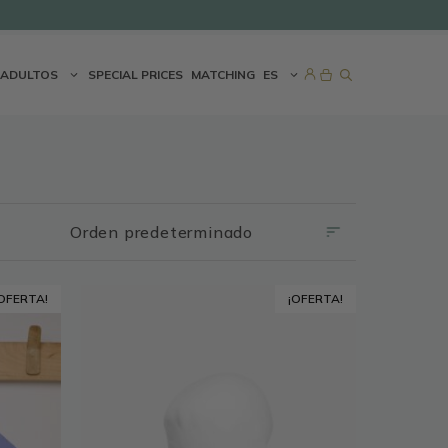
ADULTOS
SPECIAL PRICES
MATCHING
ES
Este
OFERTA!
¡OFERTA!
producto
tiene
múltiples
variantes.
Las
opciones