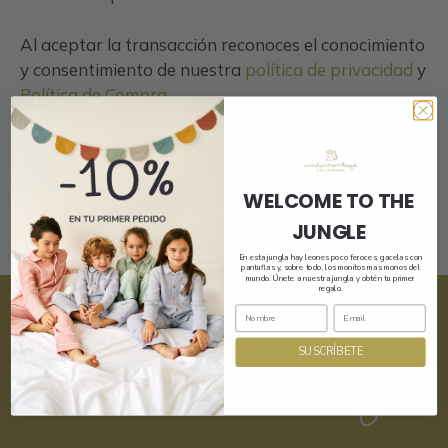
Al aceptar la transacción reconoces el conocimiento
y consentimiento de nuestra
política de privacidad
y
Política de Compra
.
Registrarse
WELCOME TO THE
JUNGLE
En esta jungla hay leones poco feroces, gacelas con
pantuflas y, sobre todo, los monitos mas monos del
mundo. Únete a nuestra jungla y obtén tu primer
regalo.
SUSCRÍBETE