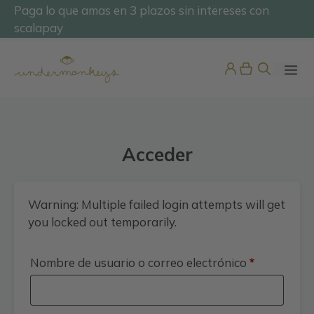
Saltar
Paga lo que amas en 3 plazos sin intereses con
@undermonkeyskids
al
scalapay
contenido
ME
Acceder
Warning: Multiple failed login attempts will get
you locked out temporarily.
Bañador Hombre Raya
Marinera
Obligatori
Nombre de usuario o correo electrónico
*
29,98
€
+
ADD