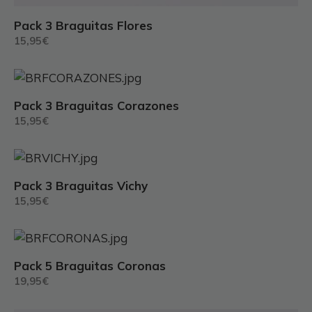
Pack 3 Braguitas Flores
15,95
€
Este
producto
Pack 3 Braguitas Corazones
tiene
15,95
€
múltiples
variantes.
Este
Las
producto
opciones
Pack 3 Braguitas Vichy
tiene
se
15,95
€
múltiples
pueden
variantes.
elegir
Este
Las
en
producto
opciones
Pack 5 Braguitas Coronas
la
tiene
se
19,95
€
página
múltiples
pueden
de
variantes.