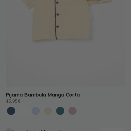
de
producto
Pijama Bambula Manga Corta
45,95
€