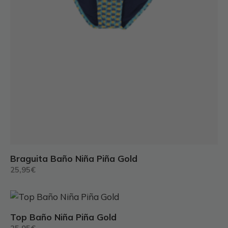
de
producto
Braguita Baño Niña Piña Gold
25,95
€
Este
producto
Top Baño Niña Piña Gold
tiene