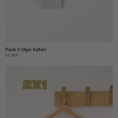
Pack 3 Slips Safari
15,95
€
Este
producto
tiene
múltiples
variantes.
Las
opciones
se