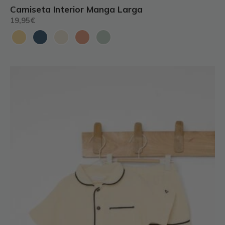
Camiseta Interior Manga Larga
19,95
€
Este
producto
tiene
múltiples
variantes.
Las
opciones
se
pueden
elegir
en
la
página