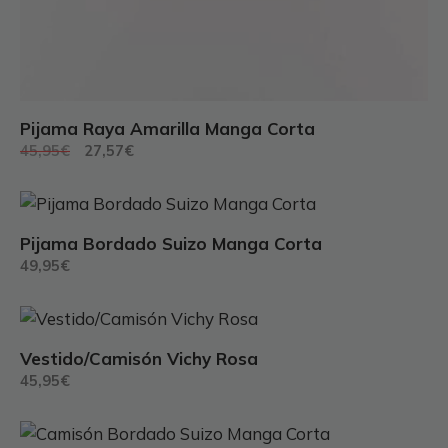
Pijama Raya Amarilla Manga Corta
El
El
45,95
€
27,57
€
precio
precio
original
actual
Este
era:
es:
producto
45,95€.
27,57€.
Pijama Bordado Suizo Manga Corta
tiene
49,95
€
múltiples
variantes.
Este
Las
producto
opciones
Vestido/Camisón Vichy Rosa
tiene
se
45,95
€
múltiples
pueden
variantes.
elegir
Este
Las