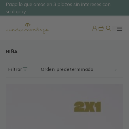
Saltar
Paga lo que amas en 3 plazos sin intereses con
@undermonkeyskids
al
scalapay
contenido
ME
NIÑA
Filtrar
Este
producto
Bañador Niño Raya Multicolor
tiene
45,95
€
múltiples
+
ADD
variantes.
Las