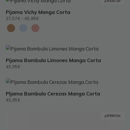
Este
¡OFERTA!
producto
Pijama Vichy Manga Corta
tiene
Rango
27,57
€
-
45,95
€
múltiples
de
variantes.
precios:
Las
desde
27,57€
opciones
Este
hasta
se
45,95€
producto
pueden
Pijama Bambula Limones Manga Corta
tiene
elegir
45,95
€
múltiples
en
variantes.
la
Este
Las
página
producto
opciones
PIjama Bambula Cerezas Manga Corta
de
tiene
se
45,95
€
producto
múltiples
pueden
variantes.
elegir
Este
¡OFERTA!
Las
en
producto
opciones
la
tiene