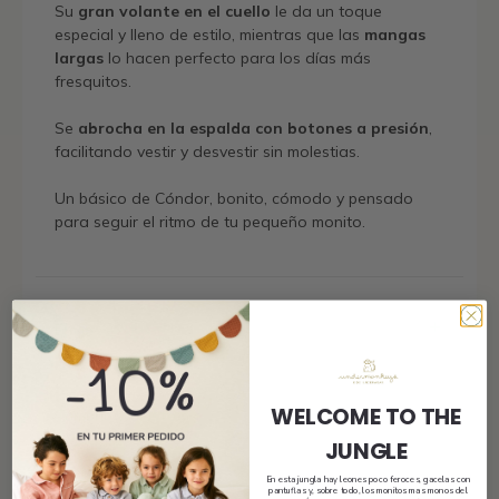
Su
gran volante en el cuello
le da un toque
especial y lleno de estilo, mientras que las
mangas
largas
lo hacen perfecto para los días más
fresquitos.
Se
abrocha en la espalda con botones a presión
,
facilitando vestir y desvestir sin molestias.
Un básico de Cóndor, bonito, cómodo y pensado
para seguir el ritmo de tu pequeño monito.
Envío
WELCOME TO THE
Tamaño y ajuste
JUNGLE
En esta jungla hay leones poco feroces, gacelas con
pantuflas y, sobre todo, los monitos mas monos del