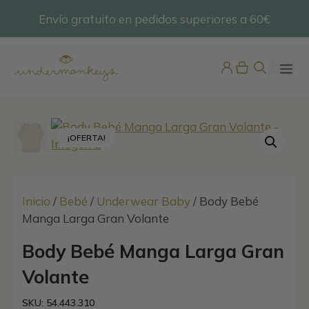
Saltar
Envío gratuito en pedidos superiores a 60€
@undermonkeyskids
al
contenido
ME
¡OFERTA!
Inicio
/
Bebé
/
Underwear Baby
/ Body Bebé
Manga Larga Gran Volante
Camisón Bordado Suizo Manga
Corta
Body Bebé Manga Larga Gran
49,95
€
+
ADD
Volante
SKU: 54.443.310