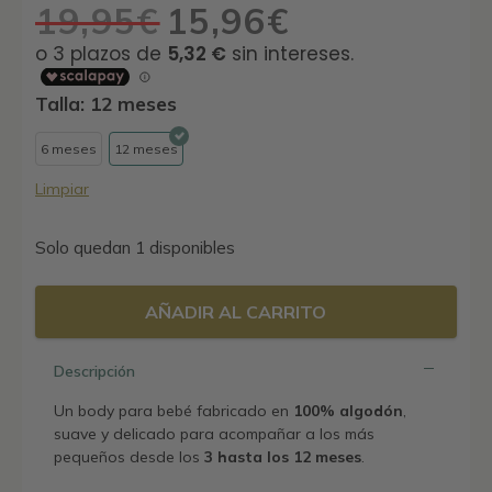
19,95
€
15,96
€
El
El
precio
precio
original
actual
era:
es:
Talla: 12 meses
19,95€.
15,96€.
6 meses
12 meses
Limpiar
Solo quedan 1 disponibles
AÑADIR AL CARRITO
Descripción
Un body para bebé fabricado en
100% algodón
,
suave y delicado para acompañar a los más
pequeños desde los
3 hasta los 12 meses
.