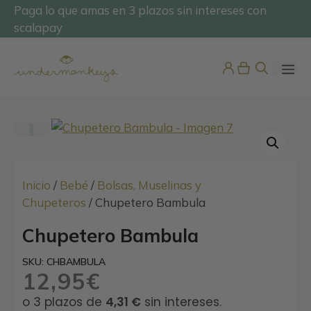
Saltar
Paga lo que amas en 3 plazos sin intereses con
@undermonkeyskids
al
scalapay
contenido
ME
Inicio
/
Bebé
/
Bolsas, Muselinas y
Chupeteros
/ Chupetero Bambula
Manoplas Bebé con Dedo
Chupetero Bambula
Mezcla Lana Merino
SKU: CHBAMBULA
6,36
€
+
ADD
12,95
€