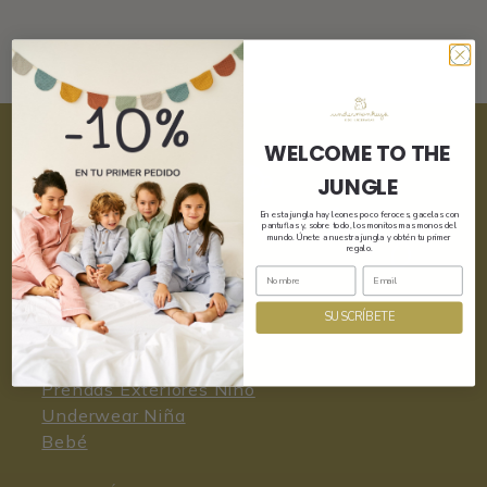
WELCOME TO THE
JUNGLE
En esta jungla hay leones poco feroces, gacelas con
pantuflas y, sobre todo, los monitos mas monos del
mundo. Únete a nuestra jungla y obtén tu primer
regalo.
SUSCRÍBETE
CATEGORIAS
Prendas Exteriores Niño
Underwear Niña
Bebé