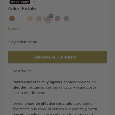
Color: Pétalo
Limpiar
Hay existencias
AÑADIR AL CARRITO
Descripción
Porta chupetes muy ligeros
, confeccionados en
algodón orgánico
, suaves al tacto y respetuosos
con la piel del bebé.
Llevan
pinza de plástico reciclado
para sujetar
fácilmente a la ropa, el babero o el carrito, y evitar
que el chupete acabe en el suelo (otra vez no…).