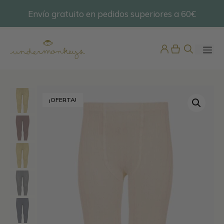
Saltar
Envío gratuito en pedidos superiores a 60€
@undermonkeyskids
al
contenido
ME
¡OFERTA!
Top Baño Niña Raya Multicolor
25,95
€
+
ADD