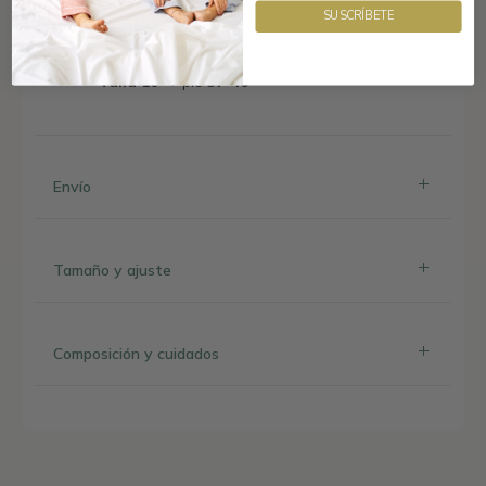
SUSCRÍBETE
Talla 8
→ pie
33-36
Talla 10
→ pie
37-40
Envío
Tamaño y ajuste
Composición y cuidados