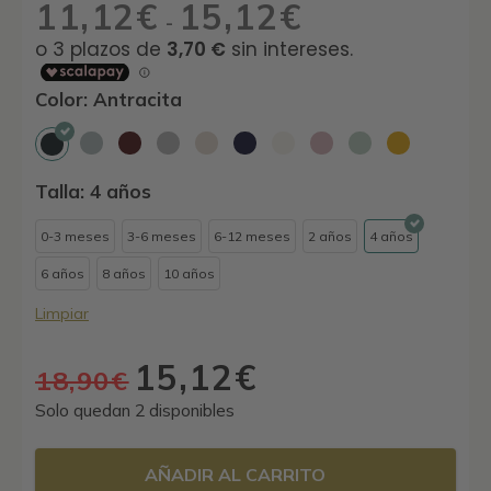
11,12
€
15,12
€
Rango
-
de
precios:
desde
Color: Antracita
11,12€
hasta
15,12€
Talla: 4 años
0-3 meses
3-6 meses
6-12 meses
2 años
4 años
6 años
8 años
10 años
Limpiar
15,12
€
El
El
18,90
€
precio
precio
Solo quedan 2 disponibles
original
actual
era:
es:
AÑADIR AL CARRITO
18,90€.
15,12€.