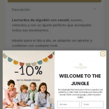
Descripción
Leotardos de algodón con canalé
, suaves,
cómodos y con un ajuste perfecto que acompaña
todos sus movimientos.
Ideales para el día a día, se adaptan sin apretar y
combinan con cualquier look.
Con la calidad y el diseño atemporal de
Cóndor
,
un básico de fondo de armario para niñas (y mamás)
que buscan comodidad sin renunciar al estilo.
WELCOME TO THE
Equivalencia de tallas:
JUNGLE
Talla 2
→ pie
23-25
En esta jungla hay leones poco feroces, gacelas con
pantuflas y, sobre todo, los monitos mas monos del
mundo. Únete a nuestra jungla y obtén tu primer
Talla 4
→ pie
26-29
regalo.
Talla 6
→ pie
29-32