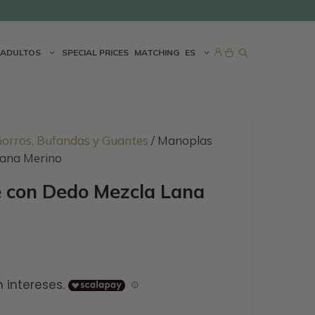
era:
es:
7,95€.
6,36€.
ADULTOS
SPECIAL PRICES
MATCHING
ES
orros, Bufandas y Guantes
/ Manoplas
Lana Merino
 con Dedo Mezcla Lana
El
precio
actual
es: