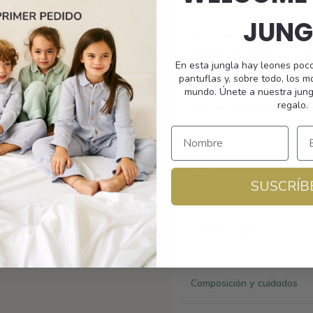
pensadas para crecer con e
JUNG
Suave al tacto, cálida s
paseos, despertarse, o sim
En esta jungla hay leones poc
pantuflas y, sobre todo, los 
Diseño práctico y adora
mundo. Únete a nuestra jung
regalo.
Bienvenidos a la jungla (
Envío
SUSCRÍB
Tamaño y ajuste
Composición y cuidados