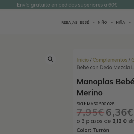
Envío gratuito en pedidos superiores a 60€
@undermonkeyskids
REBAJAS
BEBÉ
NIÑO
NIÑA
Inicio
/
Complementos
/
G
Bebé con Dedo Mezcla 
Manoplas Bebé
Merino
SKU: MA50.590.028
7,95
€
6,36
€
El
precio
original
Color: Turrón
era: