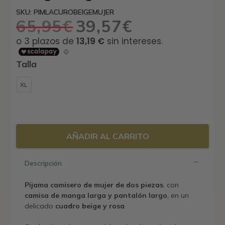
SKU: PIMLACUROBEIGEMUJER
65,95
€
39,57
€
El
El
precio
precio
original
actual
era:
es:
Talla
65,95€.
39,57€.
XL
AÑADIR AL CARRITO
Descripción
Pijama camisero de mujer de dos piezas
, con
camisa de manga larga y pantalón largo
, en un
delicado
cuadro beige y rosa
.