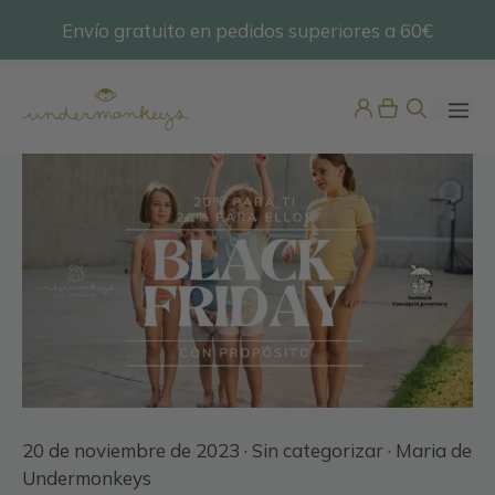
Saltar
Envío gratuito en pedidos superiores a 60€
@undermonkeyskids
al
contenido
ME
Pijama Bambula Limones
Manga Corta
45,95
€
+
ADD
20 de noviembre de 2023 ·
Sin categorizar
· Maria de
Undermonkeys