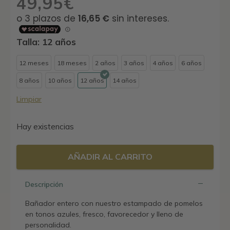
49,95
€
Talla: 12 años
12 meses
18 meses
2 años
3 años
4 años
6 años
8 años
10 años
12 años
14 años
Limpiar
Hay existencias
AÑADIR AL CARRITO
Descripción
Bañador entero con nuestro estampado de pomelos
en tonos azules, fresco, favorecedor y lleno de
personalidad.