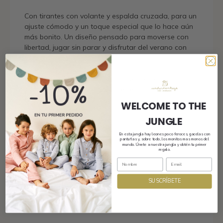
Con tirantes con volante y espalda cruzada, para un
ajuste cómodo y un toque especial que lo hace aún
más bonito. Un diseño pensado para moverse con
libertad, jugar sin parar y disfrutar del verano con
estilazo.
Confeccionado en un tejido suave, de secado rápido
y resistente al sol y al cloro, perfecto para
chapuzones infinitos en la piscina o en el mar.
WELCOME TO THE
JUNGLE
Cómodo, alegre y con mucho flow junglero.
En esta jungla hay leones poco feroces, gacelas con
pantuflas y, sobre todo, los monitos mas monos del
Para monitas que brillan bajo el sol.
mundo. Únete a nuestra jungla y obtén tu primer
regalo.
Bienvenidas a la jungla.
SUSCRÍBETE
Envío