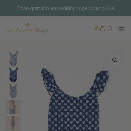
Saltar
Envío gratuito en pedidos superiores a 60€
@undermonkeyskids
al
contenido
ME
Chupetero Bambula
12,95
€
+
ADD