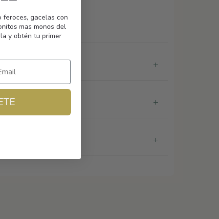
o feroces, gacelas con
monitos mas monos del
la y obtén tu primer
ETE