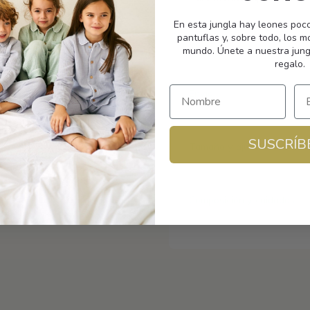
En esta jungla hay leones poc
Bienvenidas a la jungla.
pantuflas y, sobre todo, los 
mundo. Únete a nuestra jung
regalo.
Envío
SUSCRÍB
Tamaño y ajuste
Composición y cuidados