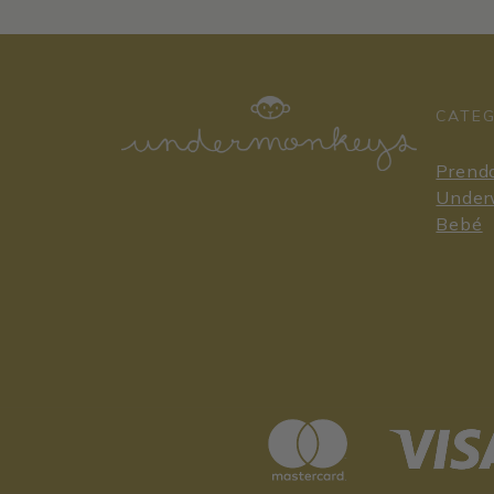
CATE
Prenda
Under
Bebé