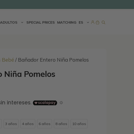
ADULTOS
SPECIAL PRICES
MATCHING
ES
s Bebé
/ Bañador Entero Niña Pomelos
o Niña Pomelos
s
3 años
4 años
6 años
8 años
10 años