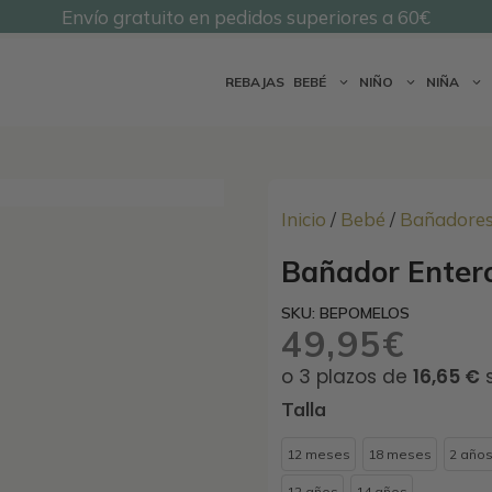
Envío gratuito en pedidos superiores a 60€
@undermonkeyskids
REBAJAS
BEBÉ
NIÑO
NIÑA
Inicio
/
Bebé
/
Bañadore
Bañador Enter
SKU: BEPOMELOS
49,95
€
Talla
12 meses
18 meses
2 año
12 años
14 años