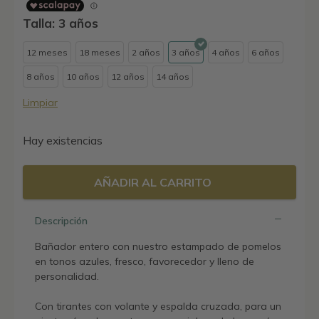
Talla: 3 años
12 meses
18 meses
2 años
3 años
4 años
6 años
8 años
10 años
12 años
14 años
Limpiar
Hay existencias
AÑADIR AL CARRITO
Descripción
Bañador entero con nuestro estampado de pomelos
en tonos azules, fresco, favorecedor y lleno de
personalidad.
Con tirantes con volante y espalda cruzada, para un