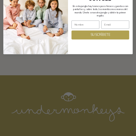
Tamaño y ajuste
En esta jungla hay leones poco feroces, gacelas con
pantuflas y, sobre todo, los monitos mas monos del
mundo. Únete a nuestra jungla y obtén tu primer
regalo.
Composición y cuidados
SUSCRÍBETE