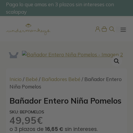
Saltar
Paga lo que amas en 3 plazos sin intereses con
@undermonkeyskids
al
scalapay
contenido
ME
Inicio
/
Bebé
/
Bañadores Bebé
/ Bañador Entero
Niña Pomelos
Bañador Entero Niña Pomelos
Chupetero Bambula
12,95
€
SKU: BEPOMELOS
+
ADD
49,95
€