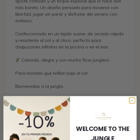
ajuste cómodo y un toque especial que lo hace aún
más bonito. Un diseño pensado para moverse con
libertad, jugar sin parar y disfrutar del verano con
estilazo.
Confeccionado en un tejido suave, de secado rápido
y resistente al sol y al cloro, perfecto para
chapuzones infinitos en la piscina o en el mar.
Cómodo, alegre y con mucho flow junglero.
Para monitas que brillan bajo el sol.
Bienvenidas a la jungla.
Envío
WELCOME TO THE
JUNGLE