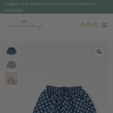
Saltar
Paga lo que amas en 3 plazos sin intereses con
@undermonkeyskids
al
scalapay
contenido
ME
Pijama Mujer Bambula Manga
Corta
65,95
€
+
ADD