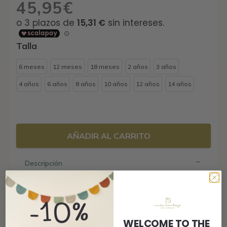
45,95
€
Talla
6 meses
12 meses
18 meses
2 años
3 años
4 años
6 años
8 años
10 años
12 años
14 años
AÑADIR AL CARRITO
Descripción
Bañador niño con nuestro divertido estampado de
pomelos en tonos azules, fresco, alegre y con mucho
rollazo veraniego.
WELCOME TO THE
Con cinturilla elástica y cordón ajustable para que se