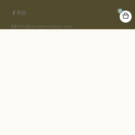
45,95
€
0
hello@undermonkeys.com
+34 624 406 424
Blog
Un Regalo Para Ti