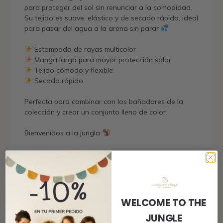
para proteger del sol sin renunciar a la comodidad.
Su tejido es suave, elástico y de secado rápido, ideal
para pasar del agua a la arena sin parar
Estampado de rayas multicolor
Manga larga para mayor protección solar
Tejido cómodo y flexible
Secado rápido
Perfecta para combinar con los bañadores de la
colección y crear un conjunto lleno de color.
Bienvenidos a la jungla
Envío
WELCOME TO THE
JUNGLE
Tamaño y ajuste