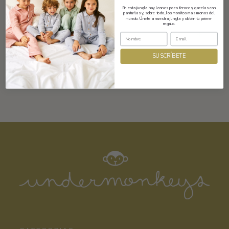
En esta jungla hay leones poco feroces, gacelas con
pantuflas y, sobre todo, los monitos mas monos del
mundo. Únete a nuestra jungla y obtén tu primer
regalo.
Composición y cuidados
SUSCRÍBETE