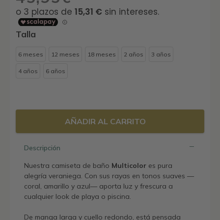
Talla
6 meses
12 meses
18 meses
2 años
3 años
4 años
6 años
AÑADIR AL CARRITO
Descripción
Nuestra camiseta de baño
Multicolor
es pura
alegría veraniega. Con sus rayas en tonos suaves —
coral, amarillo y azul— aporta luz y frescura a
cualquier look de playa o piscina.
De manga larga y cuello redondo, está pensada