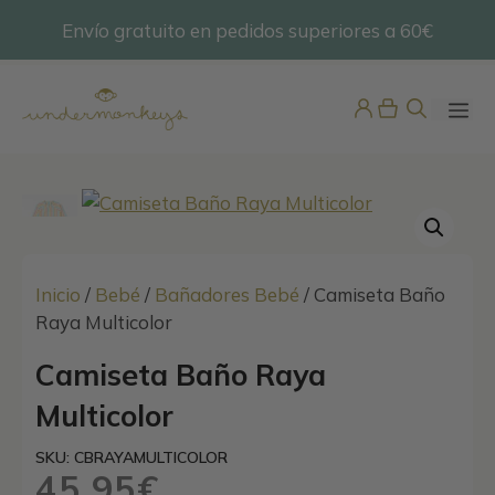
Saltar
Envío gratuito en pedidos superiores a 60€
@undermonkeyskids
al
contenido
ME
Inicio
/
Bebé
/
Bañadores Bebé
/ Camiseta Baño
Raya Multicolor
Pijama Mujer Bambula Manga
Camiseta Baño Raya
Corta y Pantalón Largo
Multicolor
65,95
€
+
ADD
SKU: CBRAYAMULTICOLOR
45,95
€