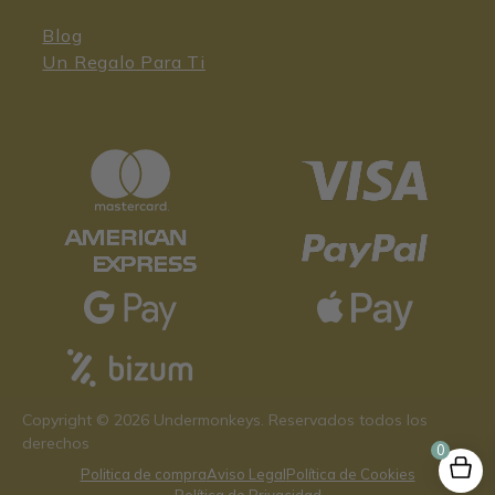
Blog
Un Regalo Para Ti
El
El
25,95
€
12,98
€
Copyright © 2026 Undermonkeys. Reservados todos los
precio
precio
derechos
0
original
actual
Politica de compra
Aviso Legal
Política de Cookies
era:
es: