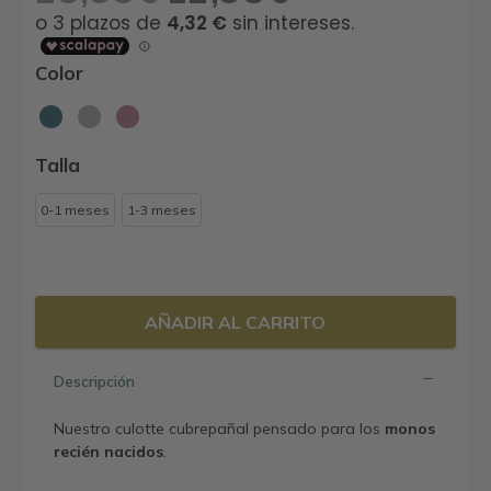
precio
precio
original
actual
era:
es:
Color
25,95€.
12,98€.
Talla
0-1 meses
1-3 meses
AÑADIR AL CARRITO
Descripción
Nuestro culotte cubrepañal pensado para los
monos
recién nacidos
.