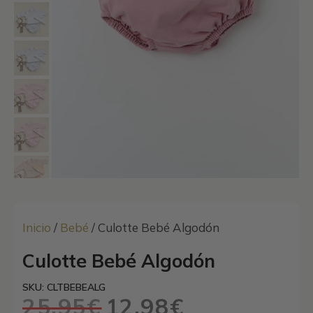
Inicio
/
Bebé
/ Culotte Bebé Algodón
Culotte Bebé Algodón
SKU: CLTBEBEALG
25,95
€
12,98
€
El
El