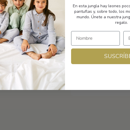
Bienvenidos a la jungla.
En esta jungla hay leones poc
pantuflas y, sobre todo, los 
mundo. Únete a nuestra jung
regalo.
Envío
Tamaño y ajuste
SUSCRÍB
Composición y cuidados