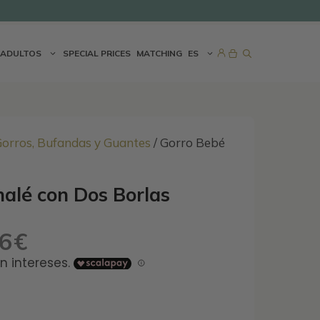
era:
es:
30,95€.
24,76€.
ADULTOS
SPECIAL PRICES
MATCHING
ES
orros, Bufandas y Guantes
/ Gorro Bebé
alé con Dos Borlas
76
€
El
precio
actual
es:
24,76€.