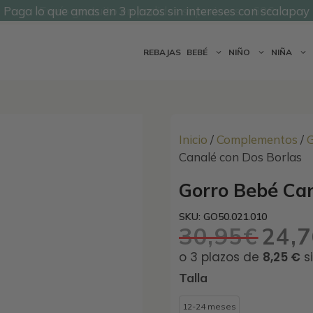
Paga lo que amas en 3 plazos sin intereses con scalapay
@undermonkeyskids
REBAJAS
BEBÉ
NIÑO
NIÑA
Inicio
/
Complementos
/
G
Canalé con Dos Borlas
Gorro Bebé Can
SKU: GO50.021.010
30,95
€
24,
El
precio
original
Talla
era:
30,95€.
12-24 meses