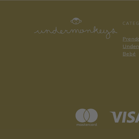
CATE
Prenda
Under
Bebé