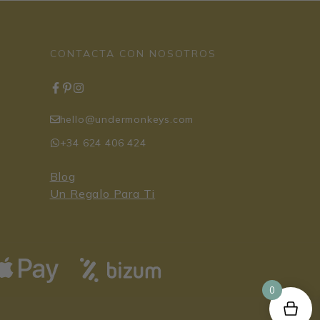
CONTACTA CON NOSOTROS
hello@undermonkeys.com
+34 624 406 424
Blog
Un Regalo Para Ti
0