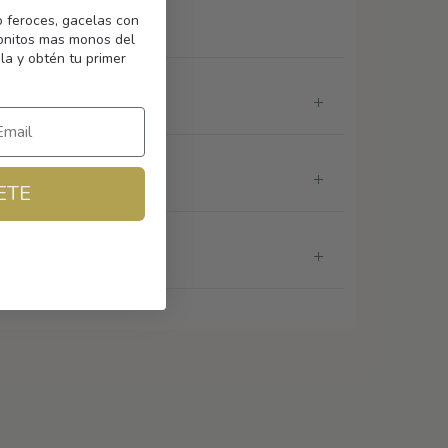
o feroces, gacelas con
monitos mas monos del
la y obtén tu primer
ETE