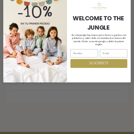
Bienvenidos a la jungla (más bonita que nunca).
WELCOME TO THE
JUNGLE
Envío
En esta jungla hay leones poco feroces, gacelas con
pantuflas y, sobre todo, los monitos mas monos del
mundo. Únete a nuestra jungla y obtén tu primer
regalo.
Tamaño y ajuste
SUSCRÍBETE
Composición y cuidados