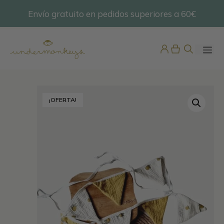
Saltar
Envío gratuito en pedidos superiores a 60€
@undermonkeyskids
al
contenido
ME
¡OFERTA!
Braguita Baño Niña Raya
Marinera
12,98
€
+
ADD