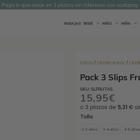
Paga lo que amas en 3 plazos sin intereses con scalapay
@undermonkeyskids
REBAJAS
BEBÉ
NIÑO
NIÑA
Inicio
/
Underwear
/
Und
Pack 3 Slips Fr
SKU: SLFRUTAS
15,95
€
Talla
2-3 años
3-4 años
4-5 año