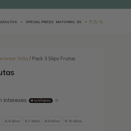
ADULTOS
SPECIAL PRICES
MATCHING
ES
erwear Niño
/ Pack 3 Slips Frutas
utas
s
5-6 años
6-7 años
8-9 años
9-10 años