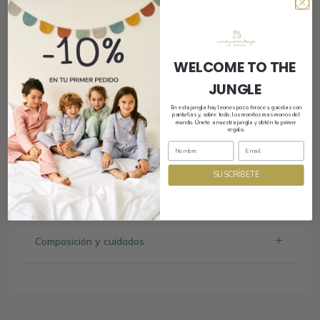
Un compañero fiel de viajes nocturnos y
sueños salvajes.
Bienvenidos a la jungla (con Mico incluido).
WELCOME TO THE
JUNGLE
En esta jungla hay leones poco feroces, gacelas con
pantuflas y, sobre todo, los monitos mas monos del
mundo. Únete a nuestra jungla y obtén tu primer
Envío
regalo.
SUSCRÍBETE
Tamaño y ajuste
Composición y cuidados