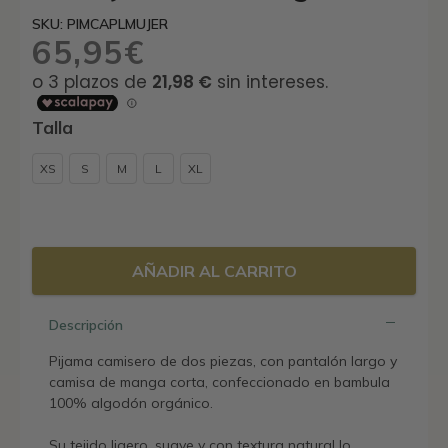
SKU: PIMCAPLMUJER
65,95
€
Talla
XS
S
M
L
XL
AÑADIR AL CARRITO
Descripción
Pijama camisero de dos piezas, con pantalón largo y
camisa de manga corta, confeccionado en bambula
100% algodón orgánico.
Su tejido ligero, suave y con textura natural lo