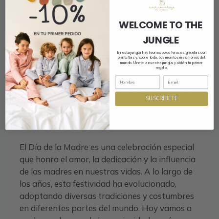
WELCOME TO THE
JUNGLE
En esta jungla hay leones poco feroces, gacelas con
pantuflas y, sobre todo, los monitos mas monos del
mundo. Únete a nuestra jungla y obtén tu primer
Descubriendo el Día de la
regalo.
Madre: Curiosidades que
SUSCRÍBETE
te Sorprenderán
3 de mayo de 2024
El Día de la Madre es una celebración especial
que honra el amor, la dedicación y la influencia
de las madres en nuestras vidas. A lo largo de
los años, esta festividad ha evolucionado,
adoptando diversas tradiciones y costumbres
en diferentes partes del mundo. Hoy vamos a