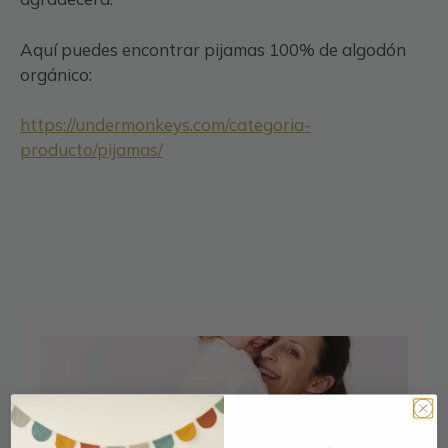
Aquí puedes encontrar pijamas 100% de algodón
orgánico:
https://undermonkeys.com/categoria-
producto/pijamas/