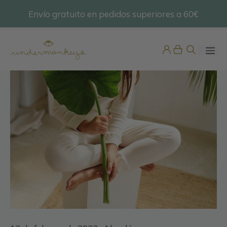
Saltar
Envío gratuito en pedidos superiores a 60€
@undermonkeyskids
al
contenido
ME
Chupetero Bambula
12,95
€
+
ADD